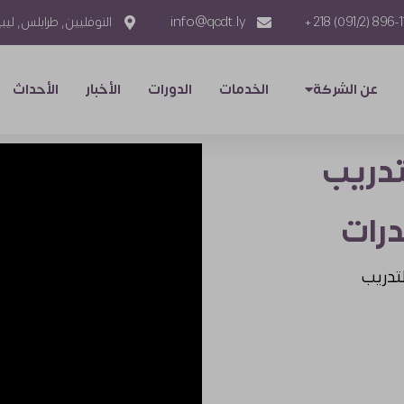
896-1113 (091/2
info@qcdt.ly
النوفليين, طرابلس, ليبي
عن الشركة
الخدمات
الدورات
الأخبار
الأحداث
تدريب
درات
تدريب