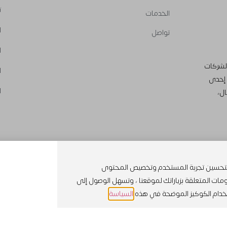
ت
الخدمات
ا
تواصل
ا
الشركات
ا
 إحدى
ا
ال،
لة لتحسين تجربة المستخدم وتخصيص المحتوى
ات المتعلقة بزياراتك لموقعنا ، وتسهل الوصول إلى
ستخدام الكوكيز الموضحة في هذه
السياسة
.
يع الحقوق محفوظة | شركة قمة الإبداع للتدريب والتطوير وتنمية القدرات 2026©