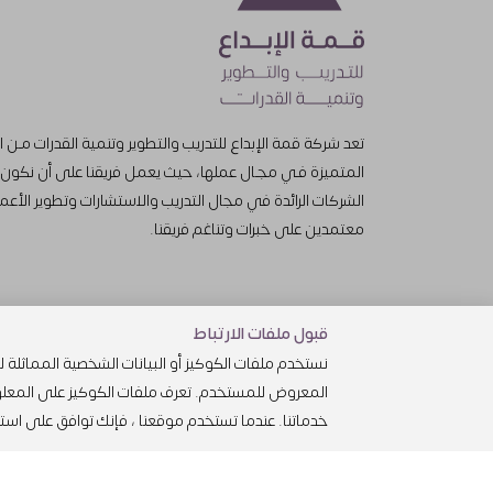
تعد شركة قمة الإبداع للتدريب والتطوير وتنمية القدرات مـن 
المتميزة فـي مجـال عملها، حيث يعمل فريقنا على أن نكون
الشركات الرائدة في مجال التدريب والاستشارات وتطوير الأعم
معتمدين على خبرات وتناغم فريقنا.
قبول ملفات الارتباط
نستخدم ملفات الكوكيز أو البيانات الشخصية المماث
المعروض للمستخدم. تعرف ملفات الكوكيز على المعلوم
خدماتنا. عندما تستخدم موقعنا ، فإنك توافق على ا
سياسة الخصوصية
جم