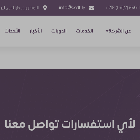
896-1113 (091/2
info@qcdt.ly
النوفليين, طرابلس, ليبي
عن الشركة
الخدمات
الدورات
الأخبار
الأحداث
لأي استفسارات تواصل معنا