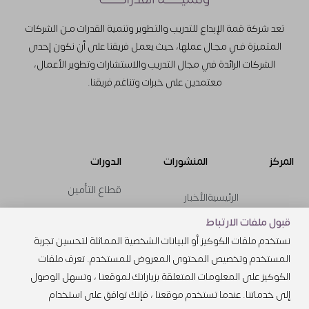
تعد شركة قمة الإبداع للتدريب والتطوير وتنمية القدرات مـن الشركات
المتميزة فـي مجـال عملها، حيث يعمل فريقنا على أن نكون إحدى
الشركات الرائدة في مجال التدريب والاستشارات وتطوير الأعمال،
معتمدين على خبرات وتناغم فريقنا.
المركز
المنشورات
الدورات
قطاع التأمين
الرئيسية
الأخبار
Courses
تقنية المعلومات
قبول ملفات الارتباط
عن المركز
الأحداث
نستخدم ملفات الكوكيز أو البيانات الشخصية المماثلة لتحسين تجربة
تقنيات الاتصالات
الخدمات
المستخدم وتخصيص المحتوى المعروض للمستخدم. تعرف ملفات
الموارد المالية
تواصل
الكوكيز على المعلومات المتعلقة بزياراتك لموقعنا ، وتسهل الوصول
إلى خدماتنا. عندما تستخدم موقعنا ، فإنك توافق على استخدام
الموارد البشرية