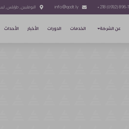
896-1113 (091/2
info@qcdt.ly
النوفليين, طرابلس, ليبي
عن الشركة
الخدمات
الدورات
الأخبار
الأحداث