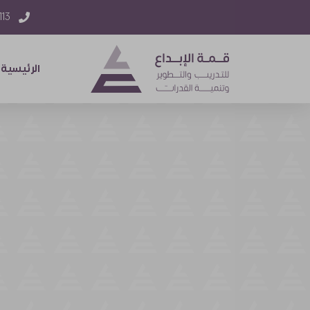
) 218 +
الرئيسية